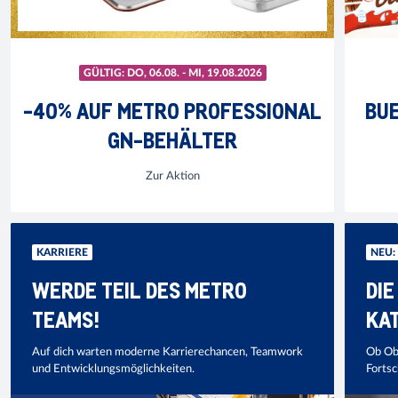
GÜLTIG: DO, 06.08. - MI, 19.08.2026
-40% AUF METRO PROFESSIONAL
BU
GN-BEHÄLTER
Zur Aktion
KARRIERE
NEU:
WERDE TEIL DES METRO
DIE
TEAMS!
KAT
Auf dich warten moderne Karrierechancen, Teamwork
Ob Obs
und Entwicklungsmöglichkeiten.
Fortsch