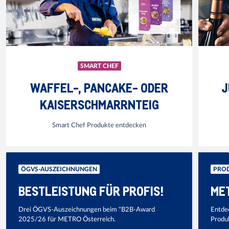
SMART CHEF
WAFFEL-, PANCAKE- ODER
J
KAISERSCHMARRNTEIG
Smart Chef Produkte entdecken
ÖGVS-AUSZEICHNUNGEN
PRO
BESTLEISTUNG FÜR PROFIS!
ME
Drei ÖGVS-Auszeichnungen beim "B2B-Award
Entde
2025/26 für METRO Österreich.
Produ