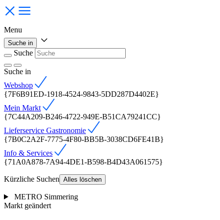
Menu
Suche in
Suche
Suche
in
Webshop
{7F6B91ED-1918-4524-9843-5DD287D4402E}
Mein Markt
{7C44A209-B246-4722-949E-B51CA79241CC}
Lieferservice Gastronomie
{7B0C2A2F-7775-4F80-BB5B-3038CD6FE41B}
Info & Services
{71A0A878-7A94-4DE1-B598-B4D43A061575}
Kürzliche Suchen
Alles löschen
METRO Simmering
Markt geändert