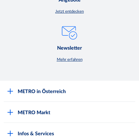
Angebote
Jetzt entdecken
Newsletter
Mehr erfahren
METRO in Österreich
Über METRO
METRO Markt
Engagement für Nachhaltigkeit
Aktuelle Angebote
Europäische Supply Chain Initiative
Infos & Services