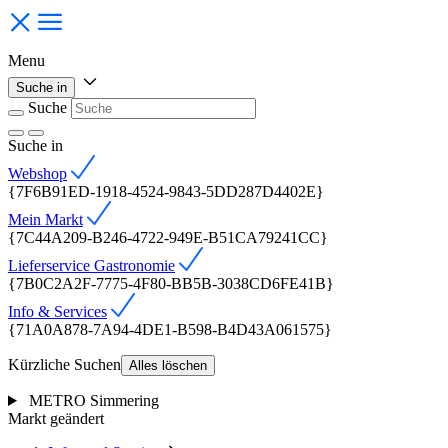
Menu
Suche in
Suche
Suche
in
Webshop
{7F6B91ED-1918-4524-9843-5DD287D4402E}
Mein Markt
{7C44A209-B246-4722-949E-B51CA79241CC}
Lieferservice Gastronomie
{7B0C2A2F-7775-4F80-BB5B-3038CD6FE41B}
Info & Services
{71A0A878-7A94-4DE1-B598-B4D43A061575}
Kürzliche Suchen
Alles löschen
METRO Simmering
Markt geändert