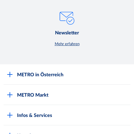
Newsletter
Mehr erfahren
METRO in Österreich
Über METRO
METRO Markt
Engagement für Nachhaltigkeit
Aktuelle Angebote
Europäische Supply Chain Initiative
Infos & Services
METRO Post
Gewinnspielbedingungen
Kunde werden
Produktwelten
Karriere bei METRO