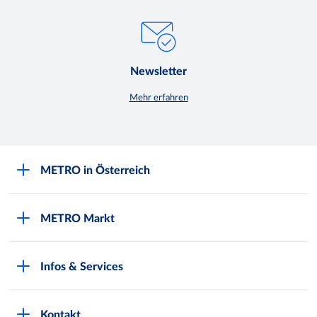
Newsletter
Mehr erfahren
METRO in Österreich
Über METRO
METRO Markt
Engagement für Nachhaltigkeit
Aktuelle Angebote
Europäische Supply Chain Initiative
Infos & Services
METRO Post
Gewinnspielbedingungen
Kunde werden
Produktwelten
Karriere bei METRO
Kontakt