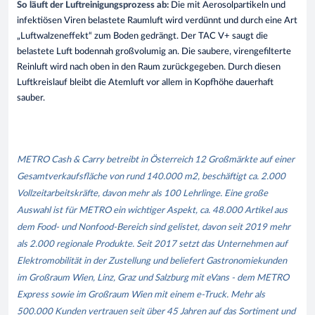
So läuft der Luftreinigungsprozess ab:
Die mit Aerosolpartikeln und
infektiösen Viren belastete Raumluft wird verdünnt und durch eine Art
„Luftwalzeneffekt“ zum Boden gedrängt. Der TAC V+ saugt die
belastete Luft bodennah großvolumig an. Die saubere, virengefilterte
Reinluft wird nach oben in den Raum zurückgegeben. Durch diesen
Luftkreislauf bleibt die Atemluft vor allem in Kopfhöhe dauerhaft
sauber.
METRO Cash & Carry betreibt in Österreich 12 Großmärkte auf einer
Gesamtverkaufsfläche von rund 140.000 m2, beschäftigt ca. 2.000
Vollzeitarbeitskräfte, davon mehr als 100 Lehrlinge. Eine große
Auswahl ist für METRO ein wichtiger Aspekt, ca. 48.000 Artikel aus
dem Food- und Nonfood-Bereich sind gelistet, davon seit 2019 mehr
als 2.000 regionale Produkte. Seit 2017 setzt das Unternehmen auf
Elektromobilität in der Zustellung und beliefert Gastronomiekunden
im Großraum Wien, Linz, Graz und Salzburg mit eVans - dem METRO
Express sowie im Großraum Wien mit einem e-Truck. Mehr als
500.000 Kunden vertrauen seit über 45 Jahren auf das Sortiment und