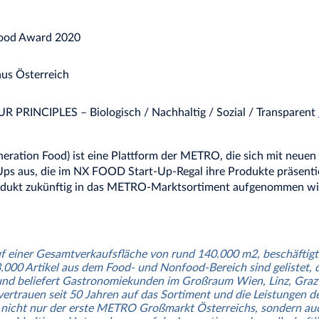
Food Award 2020
aus Österreich
OUR PRINCIPLES – Biologisch / Nachhaltig / Sozial / Transparent
ration Food) ist eine Plattform der METRO, die sich mit neue
t-Ups aus, die im NX FOOD Start-Up-Regal ihre Produkte präsent
odukt zukünftig in das METRO-Marktsortiment aufgenommen wi
einer Gesamtverkaufsfläche von rund 140.000 m2, beschäftigt ca
.000 Artikel aus dem Food- und Nonfood-Bereich sind gelistet, 
g und beliefert Gastronomiekunden im Großraum Wien, Linz, Gr
rtrauen seit 50 Jahren auf das Sortiment und die Leistungen de
nicht nur der erste METRO Großmarkt Österreichs, sondern auc