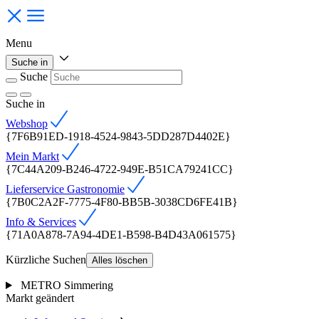
Menu
Suche in
Suche
Suche
in
Webshop
{7F6B91ED-1918-4524-9843-5DD287D4402E}
Mein Markt
{7C44A209-B246-4722-949E-B51CA79241CC}
Lieferservice Gastronomie
{7B0C2A2F-7775-4F80-BB5B-3038CD6FE41B}
Info & Services
{71A0A878-7A94-4DE1-B598-B4D43A061575}
Kürzliche Suchen
Alles löschen
METRO Simmering
Markt geändert