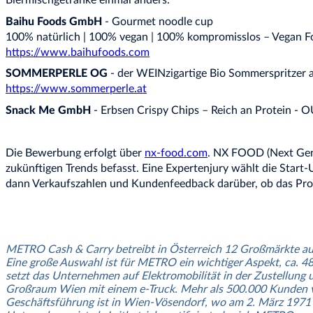
Biermischgetränke einmal anders.
Baihu Foods GmbH
- Gourmet noodle cup
100% natürlich | 100% vegan | 100% kompromisslos – Vegan 
https://www.baihufoods.com
SOMMERPERLE OG
- der WEINzigartige Bio Sommerspritzer 
https://www.sommerperle.at
Snack Me GmbH
- Erbsen Crispy Chips – Reich an Protein - 
Die Bewerbung erfolgt über
nx-food.com
. NX FOOD (Next Gene
zukünftigen Trends befasst. Eine Expertenjury wählt die Star
dann Verkaufszahlen und Kundenfeedback darüber, ob das Pr
METRO Cash & Carry betreibt in Österreich 12 Großmärkte auf 
Eine große Auswahl ist für METRO ein wichtiger Aspekt, ca. 48
setzt das Unternehmen auf Elektromobilität in der Zustellun
Großraum Wien mit einem e-Truck. Mehr als 500.000 Kunden ve
Geschäftsführung ist in Wien-Vösendorf, wo am 2. März 1971 