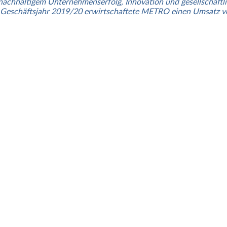
zu nachhaltigem Unternehmenserfolg, Innovation und gesellschaf
Im Geschäftsjahr 2019/20 erwirtschaftete METRO einen Umsatz v