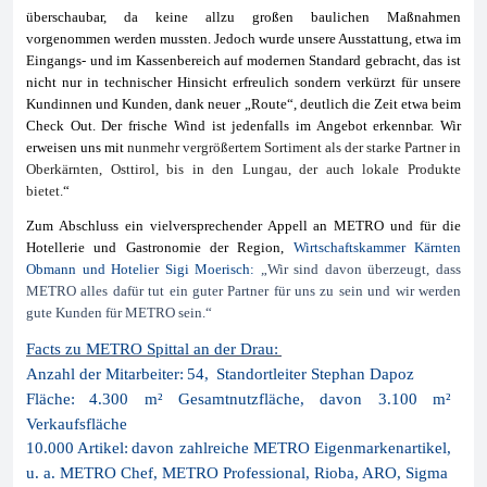
überschaubar, da keine allzu großen baulichen Maßnahmen
vorgenommen werden mussten. Jedoch wurde unsere Ausstattung, etwa im
Eingangs- und im Kassenbereich auf modernen Standard gebracht, das ist
nicht nur in technischer Hinsicht erfreulich sondern verkürzt für unsere
Kundinnen und Kunden, dank neuer „Route“, deutlich die Zeit etwa beim
Check Out. Der frische Wind ist jedenfalls im Angebot erkennbar. Wir
erweisen uns mit
nunmehr vergrößertem Sortiment als der starke Partner in
Oberkärnten, Osttirol, bis in den Lungau, der auch lokale Produkte
bietet.
“
Zum Abschluss ein vielversprechender Appell an METRO und für die
Hotellerie und Gastronomie der Region,
Wirtschaftskammer Kärnten
Obmann und Hotelier Sigi Moerisch:
„Wir sind davon überzeugt, dass
METRO alles dafür tut ein guter Partner für uns zu sein und wir werden
gute Kunden für METRO sein.“
Facts zu METRO Spittal an der Drau:
Anzahl der Mitarbeiter:
54,
Standortleiter Stephan Dapoz
Fläche:
4.300 m² Gesamtnutzfläche, davon 3.100 m²
Verkaufsfläche
10.000 Artikel:
davon zahlreiche METRO Eigenmarkenartikel,
u. a. METRO Chef, METRO Professional, Rioba, ARO, Sigma