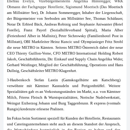
Ehefrau Evelyn, Vizebürgermeisterin Angelika Hinteregger, WKK
Obmann der Fachgruppe Hotellerie, Sigismund Moerisch (Das
Moerisch
am Millstätter See), Dr. Johann Sommeregger, Inhaber der Liegenschaft,
der Bürgermeister von Seeboden am Millstätter See, Thomas Schäfauer,
Notar Dr. Erfried Bäck, Andreas Robinig und Stephanie Aniwanter (Hotel
Forelle), Franz Payerl (Sozialhilfeverband Spittal), Maria Alber
(Ferienhotel Alber in Mallnitz), Peter Sichrowsky (Familienhotel Post in
Millstatt), OBI Marktleiter Heinz Kuncic und Olympiasieger Fritz Strobl
die neue METRO in Kärnten. Seitens METRO Österreich dabei der neue
CEO Thierry Guillon-Verne, CFO METRO International Holding Robert
Jakob, Geschäftsführerin, Dir. Einkauf und Supply Chain Angelika Wider,
Gerhard Weidinger, Mitglied der Geschäftsführung, Operations und Hans
Dullnig, Geschäftsleiter METRO Klagenfurt.
3-
Haubenkoch Stefan Lastin (Gamskogelhütte am Katschberg)
verwöhnte mit Kärntner Kasnudeln und Perigordtrüffel. Weitere
Spezialitäten gab es an Verkostungsständen im Markt, u.a. von Kärntner
Milch, Frierss Fleisch & Wurstspezialitäten, Norische Nudelwerkstatt,
Weingut Erzherzog Johann und Burg Taggenbrunn. R express (vormals
Rungis) kredenzte erlesene Pralinen.
Im Fokus beim Sortiment speziell für Kunden der Hotellerie, Restaurants
und Cateringunternehmen steht auch an diesem Standort der Anspruch,
die Wertschöpfung bestmöglich in der Region zu halten und den