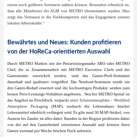
einem noch größeren Sortiment wählen können. Besonders erfreulich ist,
dass alle Mitarbeiter der AGM von METRO übernommen wurden. Dies
zeigt das Vertrauen in die Fachkompetenz und das Engagement unserer
lokalen Arbeitskräfte.“
Bewährtes und Neues: Kunden profitieren
von der HoReCa-orientierten Auswahl
Durch METRO Marken wie der Preiseinstiegsmarke ARO oder METRO
Chef, die in Zusammenarbeit mit METRO Executive Chefs und der
Gastronomie entwickelt werden, wird das Gastro-Profi-Sortiment
dauerhaft und qualitativ vergrößert. Das Nonfood-Sortiment wurde um
den Gastro-Bedarf erweitert und die hochwertigen Produkte
werden
zum
besten Preis-Leistungs-Verhältnis angeboten.
Neu bei METRO Spittal ist
das Angebot an Frischfisch, verpackt
unter Schutzatmosphäre – Modified
Atmosphere Packaging (
MAP), wodurch die Lebensdauer frischer
Lebensmittel erheblich verlängert wird. Es gibt rund 30 MAP-Artikel; von
Austern bis Zander ist alles dabei. Kunden in der Region profitieren dabei
von der auf den Gastrobedarf orientierten Auswahl und können ihren
Gästen zweimal pro Woche frischen Fisch anbieten.