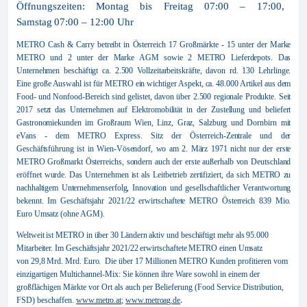
Öffnungszeiten:
Montag bis Freitag
07:00 – 17:00
,
Samstag
07:00 – 12:00 Uhr
METRO Cash & Carry betreibt in Österreich
17 Großmärkte - 15 unter der Marke
METRO und 2 unter der Marke AGM sowie 2 METRO Lieferdepots.
Das
Unternehmen beschäftigt ca.
2.500
Vollzeitarbeitskräfte, davon
rd. 130
Lehrlinge.
Eine große Auswahl ist für METRO ein wichtiger Aspekt, ca. 48.000 Artikel aus dem
Food- und Nonfood-Bereich sind gelistet,
davon über 2.500 regionale Produkte.
Seit
2017 setzt das Unternehmen auf Elektromobilität in der Zustellung und beliefert
Gastronomiekunden im Großraum Wien, Linz, Graz, Salzburg und Dornbirn mit
eVans - dem METRO Express. Sitz der Österreich-Zentrale und der
Geschäftsführung ist in Wien-Vösendorf, wo am 2. März 1971 nicht nur der erste
METRO Großmarkt Österreichs, sondern auch der erste außerhalb von Deutschland
eröffnet wurde. Das Unternehmen ist als Leitbetrieb zertifiziert, da sich METRO zu
nachhaltigem Unternehmenserfolg, Innovation und gesellschaftlicher Verantwortung
bekennt.
Im Geschäftsjahr 2021/22 erwirtschaftete METRO Österreich 839 Mio.
Euro Umsatz (ohne AGM).
Weltweit ist
METRO in über 30 Ländern aktiv und beschäftigt mehr als 95.000
Mitarbeiter. Im Geschäftsjahr 2021/22 erwirtschaftete METRO einen Umsatz
von
29,8 Mrd.
Mrd. Euro.
Die über 17 Millionen METRO Kunden profitieren vom
einzigartigen Multichannel-Mix: Sie können ihre Ware sowohl in einem der
großflächigen Märkte vor Ort als auch per Belieferung (Food Service Distribution,
FSD) beschaffen.
www.metro.at
;
www.metroag.de
.