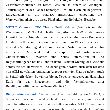
Gastronomiebetrieben zu bieten, was sie in einem so wichtigen
Tourismusgebiet des Landes benötigen, um ihre Gäste zu begeistern.
Eingegliedert in die METRO Infrastruktur, ermöglicht die
Warenverfügbarkeit die bessere Planbarkeit für die lokalen Betriebe.
METRO Österreich CEO Thierry Guillon-Verne
:
„Was wir mit dem
Wachstum von METRO durch die Integration der AGM sowie unseren
Investitionen in Österreich
bewirken, ist ganz klar: ein Plus an Kompetenz
für die Hotellerie und Gastronomie im Land, ein Plus an Services, die
ihnen den Arbeitsalltag erleichtern, Fokus auf Zustellqualität und ein Plus
in puncto Sortiment mit Schwerpunkt auf österreichische
Qualitätsbetriebe. Bewährtes und Neues, Internationalität und
Regionalität gehen bei uns Hand in Hand. Es bleibt wichtig,
das Beste aus
beiden Welten zu vereinen und damit ganz bewusst auch dem bis dato
von AGM gewohnten regionalen Angebot sehr viel Platz zu geben.
Auch
in Spittal gilt daher: Bewährtes bleibt, Neues ist eingezogen.
Herzlichen
Dank für das Engagement und die Verlässlichkeit aller
Beteiligten.
Willkommen im Team METRO!“
Bürgermeister Gerhard Köfer
betonte:
„Die Entscheidung von METRO, in
Spittal zu investieren und den Standort zu modernisieren, unterstreicht
auch die Attraktivität unseres Wirtschaftsstandortes.
METRO wird auch
weiterhin ein wichtiger Partner für regionale Betriebe sein, die künftig aus