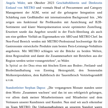
Angela Wider
,
seit Oktober 2023
Geschäftsführerin und Direktorin
Einkauf von METRO
und vormals
Head of Procurement and Category
Management der AGM,
weist auf die gelungene Integration und
Schärfung zum Großhändler mit internationalem Background hin. „Wir
zeigen uns funktional für Profikunden mit Ausrichtung auf B2B-
Sortimente und klarer Warenpräsentation sowie optimierter Zustellung.
Erweitert wurde das Angebot sowohl in der Fisch-Abteilung als auch
um
eine größere Vielfalt an Eigenmarken wie ARO und METRO Chef. Im
Non-Food Bereich werden mit METRO Professional hochwertige für die
Gastronomie entwickelte Produkte
zum besten Preis-Leistungs-Verhältnis
angeboten. Mit METRO schlagen wir die Brücke zu beiden Welten,
denn
Regionalität und damit die Zusammenarbeit mit Betrieben aus der
Region werden weiter vorangetrieben“, so Wider.
In Spittal an der Drau
etwa mit frischen
Eiern
aus Boden-, Freiland- und
Biofreilandhaltung von Eierring Herzogstuhl, den Sonnenalm
Molkereiprodukten, dem Kalbfleisch der Tauernfleisch
VertriebsgesmbH
u.v.m.
Standortleiter
Stephan Dapoz
:
„
Die vergangenen Monate standen unter
dem Motto ‚Zusammen wachsen‘ und das ist uns erfolgreich gelungen,
vor allem dank meiner Mitarbeiterinnen und Mitarbeiter und dem
Vertrauen unserer Kundinnen und Kunden. Nun sind wir auch erkennbar
im Team METRO. Die Umbaumaßnahmen an unserem Standort waren