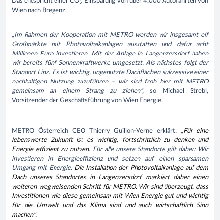
Das entspricht einer CO
Einsparung von über 4.000 Autofahrten von
2
Wien nach Bregenz.
„Im Rahmen der Kooperation mit METRO werden wir insgesamt elf
Großmärkte mit Photovoltaikanlagen ausstatten und dafür acht
Millionen Euro investieren. Mit der Anlage in Langenzersdorf haben
wir bereits fünf Sonnenkraftwerke umgesetzt. Als nächstes folgt der
Standort Linz. Es ist wichtig, ungenutzte Dachflächen sukzessive einer
nachhaltigen Nutzung zuzuführen – wir sind froh hier mit METRO
gemeinsam an einem Strang zu ziehen”,
so Michael Strebl,
Vorsitzender der Geschäftsführung von Wien Energie.
METRO Österreich CEO Thierry Guillon-Verne erklärt:
„
Für eine
lebenswerte Zukunft ist es wichtig, fortschrittlich zu denken und
Energie effizient zu nutzen
. Für alle unsere Standorte gilt daher: Wir
investieren in Energieeffizienz und setzen auf einen sparsamen
Umgang mit Energie.
Die Installation der Photovoltaikanlage auf dem
Dach unseres Standortes in Langenzersdorf markiert daher einen
weiteren wegweisenden Schritt für METRO. Wir sind überzeugt, dass
Investitionen wie diese gemeinsam mit Wien Energie gut und wichtig
für die Umwelt und das Klima sind und auch wirtschaftlich Sinn
machen".