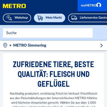
myMETRO
Webshop
Mein Markt
Lieferservice Gast
METRO Simmering
ZUFRIEDENE TIERE, BESTE
QUALITÄT: FLEISCH UND
GEFLÜGEL
Nachhaltig produziert, erstklassig Frisch im Verkauf: Frischfleisch
aus den Fleischabteilungen der österreichischen METRO-Märkte
wird höchsten Ansprüchen gerecht. Wählen Sie aus über 1.000