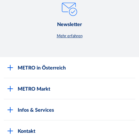
Newsletter
Mehr erfahren
METRO in Österreich
Über METRO
METRO Markt
Engagement für Nachhaltigkeit
Aktuelle Angebote
Europäische Supply Chain Initiative
Infos & Services
METRO Post
Gewinnspielbedingungen
Kunde werden
Produktwelten
Karriere bei METRO
Kontakt
Lieferservice Gastronomie
METRO Märkte