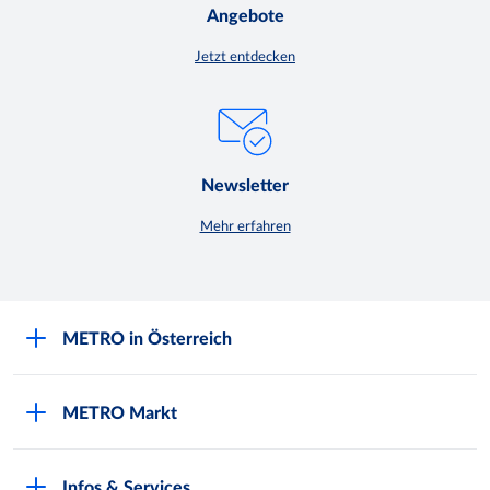
Angebote
Jetzt entdecken
Newsletter
Mehr erfahren
METRO in Österreich
Über METRO
METRO Markt
Engagement für Nachhaltigkeit
Aktuelle Angebote
Europäische Supply Chain Initiative
Infos & Services