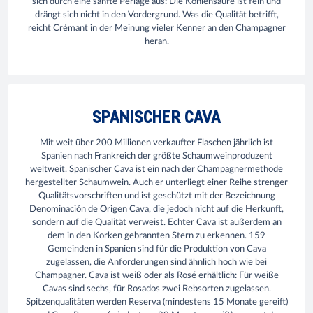
sich durch eine sanfte Perlage aus: Die Kohlensäure ist fein und
drängt sich nicht in den Vordergrund. Was die Qualität betrifft,
reicht Crémant in der Meinung vieler Kenner an den Champagner
heran.
SPANISCHER CAVA
Mit weit über 200 Millionen verkaufter Flaschen jährlich ist
Spanien nach Frankreich der größte Schaumweinproduzent
weltweit. Spanischer Cava ist ein nach der Champagnermethode
hergestellter Schaumwein. Auch er unterliegt einer Reihe strenger
Qualitätsvorschriften und ist geschützt mit der Bezeichnung
Denominación de Origen Cava, die jedoch nicht auf die Herkunft,
sondern auf die Qualität verweist. Echter Cava ist außerdem an
dem in den Korken gebrannten Stern zu erkennen. 159
Gemeinden in Spanien sind für die Produktion von Cava
zugelassen, die Anforderungen sind ähnlich hoch wie bei
Champagner. Cava ist weiß oder als Rosé erhältlich: Für weiße
Cavas sind sechs, für Rosados zwei Rebsorten zugelassen.
Spitzenqualitäten werden Reserva (mindestens 15 Monate gereift)