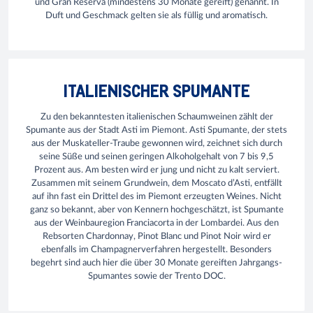
und Gran Reserva (mindestens 30 Monate gereift) genannt. In
Duft und Geschmack gelten sie als füllig und aromatisch.
ITALIENISCHER SPUMANTE
Zu den bekanntesten italienischen Schaumweinen zählt der
Spumante aus der Stadt Asti im Piemont. Asti Spumante, der stets
aus der Muskateller-Traube gewonnen wird, zeichnet sich durch
seine Süße und seinen geringen Alkoholgehalt von 7 bis 9,5
Prozent aus. Am besten wird er jung und nicht zu kalt serviert.
Zusammen mit seinem Grundwein, dem Moscato d’Asti, entfällt
auf ihn fast ein Drittel des im Piemont erzeugten Weines. Nicht
ganz so bekannt, aber von Kennern hochgeschätzt, ist Spumante
aus der Weinbauregion Franciacorta in der Lombardei. Aus den
Rebsorten Chardonnay, Pinot Blanc und Pinot Noir wird er
ebenfalls im Champagnerverfahren hergestellt. Besonders
begehrt sind auch hier die über 30 Monate gereiften Jahrgangs-
Spumantes sowie der Trento DOC.