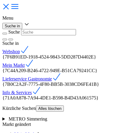
Menu
Suche in
Suche
Suche
in
Webshop
{7F6B91ED-1918-4524-9843-5DD287D4402E}
Mein Markt
{7C44A209-B246-4722-949E-B51CA79241CC}
Lieferservice Gastronomie
{7B0C2A2F-7775-4F80-BB5B-3038CD6FE41B}
Info & Services
{71A0A878-7A94-4DE1-B598-B4D43A061575}
Kürzliche Suchen
Alles löschen
METRO Simmering
Markt geändert