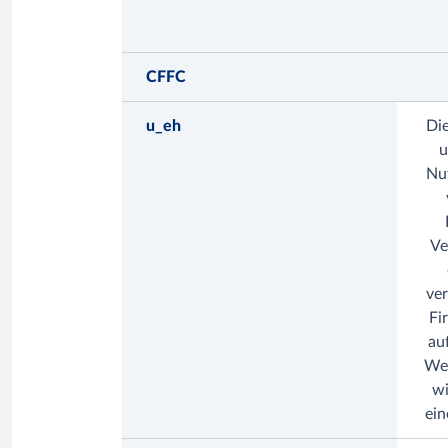
CFFC
u_eh
Di
u
Nut
Ve
ve
Fi
au
Web
wi
ei