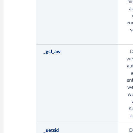
mi
a
zu
v
_gcl_aw
D
wen
au
a
en
we
wu
K
z
_uetsid
D