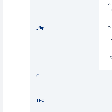
ve
_fbp
Di
F
C
TPC