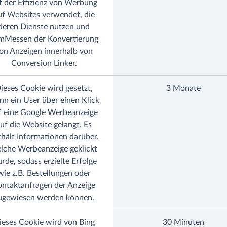
t der Effizienz von Werbung
uf Websites verwendet, die
deren Dienste nutzen und
mMessen der Konvertierung
on Anzeigen innerhalb von
Conversion Linker.
ieses Cookie wird gesetzt,
3 Monate
n ein User über einen Klick
f eine Google Werbeanzeige
uf die Website gelangt. Es
thält Informationen darüber,
lche Werbeanzeige geklickt
rde, sodass erzielte Erfolge
wie z.B. Bestellungen oder
ontaktanfragen der Anzeige
ugewiesen werden können.
ieses Cookie wird von Bing
30 Minuten