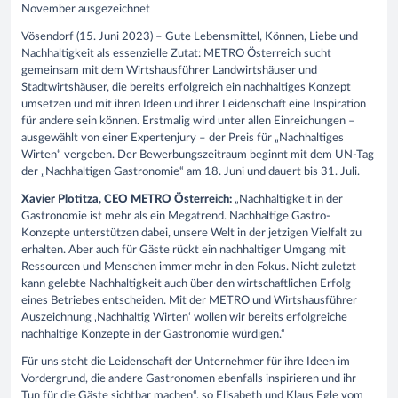
November ausgezeichnet
Vösendorf (15. Juni 2023) – Gute Lebensmittel, Können, Liebe und
Nachhaltigkeit als essenzielle Zutat: METRO Österreich sucht
gemeinsam mit dem Wirtshausführer Landwirtshäuser und
Stadtwirtshäuser, die bereits erfolgreich ein nachhaltiges Konzept
umsetzen und mit ihren Ideen und ihrer Leidenschaft eine Inspiration
für andere sein können. Erstmalig wird unter allen Einreichungen –
ausgewählt von einer Expertenjury – der Preis für „Nachhaltiges
Wirten“ vergeben. Der Bewerbungszeitraum beginnt mit dem UN-Tag
der „Nachhaltigen Gastronomie“ am 18. Juni und dauert bis 31. Juli.
Xavier Plotitza, CEO METRO Österreich:
„Nachhaltigkeit in der
Gastronomie ist mehr als ein Megatrend. Nachhaltige Gastro-
Konzepte unterstützen dabei, unsere Welt in der jetzigen Vielfalt zu
erhalten. Aber auch für Gäste rückt ein nachhaltiger Umgang mit
Ressourcen und Menschen immer mehr in den Fokus. Nicht zuletzt
kann gelebte Nachhaltigkeit auch über den wirtschaftlichen Erfolg
eines Betriebes entscheiden. Mit der METRO und Wirtshausführer
Auszeichnung ‚Nachhaltig Wirten‘ wollen wir bereits erfolgreiche
nachhaltige Konzepte in der Gastronomie würdigen.“
Für uns steht die Leidenschaft der Unternehmer für ihre Ideen im
Vordergrund, die andere Gastronomen ebenfalls inspirieren und ihr
Tun für die Gäste sichtbar machen“, so Elisabeth und Klaus Egle vom