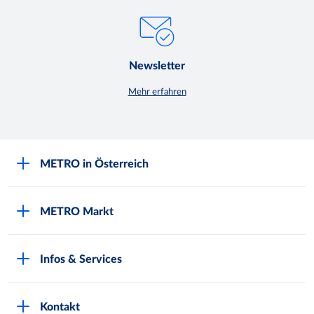
Newsletter
Mehr erfahren
METRO in Österreich
Über METRO
METRO Markt
Engagement für Nachhaltigkeit
Aktuelle Angebote
Europäische Supply Chain Initiative
Infos & Services
METRO Post
Gewinnspielbedingungen
Kunde werden
Produktwelten
Karriere bei METRO
Kontakt