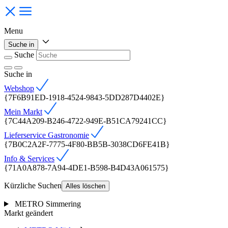
Menu
Suche in
Suche
Suche
in
Webshop
{7F6B91ED-1918-4524-9843-5DD287D4402E}
Mein Markt
{7C44A209-B246-4722-949E-B51CA79241CC}
Lieferservice Gastronomie
{7B0C2A2F-7775-4F80-BB5B-3038CD6FE41B}
Info & Services
{71A0A878-7A94-4DE1-B598-B4D43A061575}
Kürzliche Suchen
Alles löschen
METRO Simmering
Markt geändert