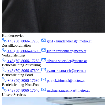
Kundenservice
+43 (50) 8066-17235
gm17.kundendienst@metro.at
Zustellkoordination
+43 (50) 8066-47690
judith.freisehner@metro.at
Verkaufsleitung
+43 (50) 8066-17258
silvana.stueckler@metro.at
Betriebsleitung Zustellung
+43 (50) 8066-47600
evamaria.orasch@metro.at
Betriebsleitung Food
+43 (50) 8066-17630
patrick.trimmel@metro.at
Betriebsleitung Non-Food
+43 (50) 8066-17640
michaela.rauschka@metro.at
Unsere Services