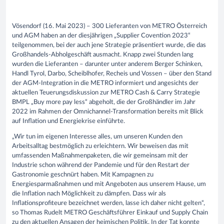
Vösendorf (16. Mai 2023) – 300 Lieferanten von METRO Österreich
und AGM haben an der diesjährigen „Supplier Covention 2023“
teilgenommen, bei der auch jene Strategie präsentiert wurde, die das
Großhandels-Abholgeschäft ausmacht. Knapp zwei Stunden lang
wurden die Lieferanten – darunter unter anderem Berger Schinken,
Handl Tyrol, Darbo, Scheiblhofer, Recheis und Vossen – über den Stand
der AGM-Integration in die METRO informiert und angesichts der
aktuellen Teuerungsdiskussion zur METRO Cash & Carry Strategie
BMPL „Buy more pay less“ abgeholt, die der Großhändler im Jahr
2022 im Rahmen der Omnichannel-Transformation bereits mit Blick
auf Inflation und Energiekrise einführte.
„Wir tun im eigenen Interesse alles, um unseren Kunden den
Arbeitsalltag bestmöglich zu erleichtern. Wir beweisen das mit
umfassenden Maßnahmenpaketen, die wir gemeinsam mit der
Industrie schon während der Pandemie und für den Restart der
Gastronomie geschnürt haben. Mit Kampagnen zu
Energiesparmaßnahmen und mit Angeboten aus unserem Hause, um
die Inflation nach Möglichkeit zu dämpfen. Dass wir als
Inflationsprofiteure bezeichnet werden, lasse ich daher nicht gelten“,
so Thomas Rudelt METRO Geschäftsführer Einkauf und Supply Chain
zu den aktuellen Ansagen der heimischen Politik. In der Tat konnte