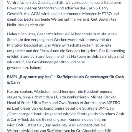
Verdreifachen das Zustellgeschäft, wir verdoppeln unsere Salesforce
Power an unseren Standorten und schärfen das Cash & Carry
Geschäft. Aus AGM wird in den kommenden Monaten METRO und
damit das Beste aus beide Welten optimal vereint. Gut Bewährtes
bleibt. Neues zieht ein.“
Helmut Schuster, Geschäftsführer AGM berichtete zum aktuellen
Stand: „In den vergangenen Wochen waren wir intensiv mit der
Migration beschäftigt. Das Warenwirtschaftssystem ist bereits
umgestellt und der Einkauf und die Services integriert. Das Rebranding
erfolgt ‚Store by Store‘ beginnend mit Hartberg im Juli. Sehr stolz sind
wir darauf, alle Großkunden gehalten und neue
gewonnen zu haben.“
BMPL „Buy more pay less“ – Staffelpreise als Gamechanger für Cash
& Carry
Kosten senken, Wachstum beschleunigen, die Kundenfrequenz
steigern, ohne sich mit dem LEH zu konkurrieren. Michael Becker,
Head of Fresh, Ultra Fresh und Own Brands erläuterte, dass METRO
im Lauf diesen Jahres kompromisslos auf die Strategie BMPL als
„Gamechanger“ baut. Umgesetzt wird die Strategie als ein reines Cash
& Carry-Tool, das die Beziehung zum Kunden neu definieren
wird. BMPL steht für „Buy more pay less“ und bedeutet die
Weiterentwicklung von Staffelpreisen im Großhandelsgeschäft.