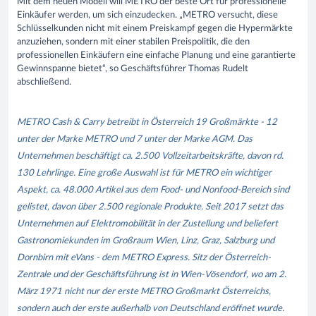
Mit dem neuen Modell will METRO der beste Ort für professionelle
Einkäufer werden, um sich einzudecken. „METRO versucht, diese
Schlüsselkunden nicht mit einem Preiskampf gegen die Hypermärkte
anzuziehen, sondern mit einer stabilen Preispolitik, die den
professionellen Einkäufern eine einfache Planung und eine garantierte
Gewinnspanne bietet“, so Geschäftsführer Thomas Rudelt
abschließend.
METRO Cash & Carry betreibt in Österreich 19 Großmärkte - 12
unter der Marke METRO und 7 unter der Marke AGM. Das
Unternehmen beschäftigt ca. 2.500 Vollzeitarbeitskräfte, davon rd.
130 Lehrlinge. Eine große Auswahl ist für METRO ein wichtiger
Aspekt, ca. 48.000 Artikel aus dem Food- und Nonfood-Bereich sind
gelistet, davon über 2.500 regionale Produkte. Seit 2017 setzt das
Unternehmen auf Elektromobilität in der Zustellung und beliefert
Gastronomiekunden im Großraum Wien, Linz, Graz, Salzburg und
Dornbirn mit eVans - dem METRO Express. Sitz der Österreich-
Zentrale und der Geschäftsführung ist in Wien-Vösendorf, wo am 2.
März 1971 nicht nur der erste METRO Großmarkt Österreichs,
sondern auch der erste außerhalb von Deutschland eröffnet wurde.