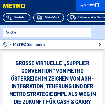
myMETRO
Webshop
Mein Markt
Lieferservice Gast
METRO Simmering
GROSSE VIRTUELLE „SUPPLIER C
ONVENTION“ VON METRO Ö
STERREICH IM ZEICHEN VON AGM-I
NTEGRATION, TEUERUNG UND DER M
ETRO STRATEGIE BMPL ALS WEG IN D
IE ZUKUNFT FÜR CASH & CARRY