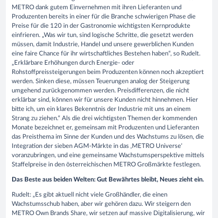
METRO dank gutem Einvernehmen mit ihren Lieferanten und
Produzenten bereits in einer für die Branche schwierigen Phase die
Preise für die 120 in der Gastronomie wichtigsten Kernprodukte
einfrieren. „Was wir tun, sind logische Schritte, die gesetzt werden
müssen, damit Industrie, Handel und unsere gewerblichen Kunden
eine faire Chance für ihr wirtschaftliches Bestehen haben“, so Rudelt.
„Erklärbare Erhöhungen durch Energie- oder
Rohstoffpreissteigerungen beim Produzenten können noch akzeptiert
werden. Sinken diese, müssen Teuerungen analog der Steigerung
umgehend zurückgenommen werden. Preisdifferenzen, die nicht
erklärbar sind, können wir für unsere Kunden nicht hinnehmen. Hier
bitte ich, um ein klares Bekenntnis der Industrie mit uns an einem
Strang zu ziehen.“ Als die drei wichtigsten Themen der kommenden
Monate bezeichnet er, gemeinsam mit Produzenten und Lieferanten
das Preisthema im Sinne der Kunden und des Wachstums zu lösen, die
Integration der sieben AGM-Märkte in das ‚METRO Universe‘
voranzubringen, und eine gemeinsame Wachstumsperspektive mittels
Staffelpreise in den österreichischen METRO Großmärkte festlegen.
Das Beste aus beiden Welten: Gut Bewährtes bleibt, Neues zieht ein.
Rudelt: „Es gibt aktuell nicht viele Großhändler, die einen
Wachstumsschub haben, aber wir gehören dazu. Wir steigern den
METRO Own Brands Share, wir setzen auf massive Digitalisierung, wir