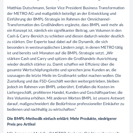
Matthias Dutschmann, Senior Vice President Business Transformation
der METRO AG und maßgeblich beteiligt an der Entwicklung und
Einführung der BMPL-Strategie im Rahmen der Omnichannel-
Transformation des Großhändlers ergänzte, dass BMPL weit mehr als
ein Konzept ist, nämlich ein signifikanter Beitrag, um Volumen in den
Cash & Carry-Bereich zu schieben und diesen dadurch wieder deutlich
zu stärken. Der Experte baut dabei auf die Dynamik, die sich
besonders in westeuropäischen Ländern zeigt, in denen METRO tätig
ist und bereits seit Monaten auf die BMPL-Strategie setzt. „Wir
stärken Cash und Carry und spitzen die Großhandels-Ausrichtung
wieder deutlich stärker zu. Damit schaffen wir Effizienz über die
gesamte Wertschöpfungskette und sprechen jene Kunden an, die
sozusagen die letzte Meile im Großmarkt selbst machen wollen. Die
Zustellung und das FSD-Geschäft werden weitergetrieben, bleiben
jedoch im Rahmen von BMPL unberührt. Entfallen die Kosten im
Liefergeschäft, profitieren Handel, Kunden und Geschäftspartner, die
ihre Volumina erhöhen. Mit anderen Worten BMPL ist unsere Antwort
darauf, maßgeschneidert die Bedürfnisse professioneller Einkäufer zu
bedienen und nachhaltig zu wirtschaften.“
Die BMPL-Methodik einfach erklärt: Mehr Produkte, niedrigerer
Preis pro Artikel