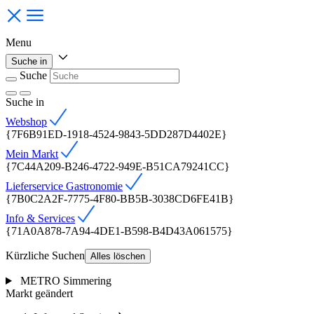
Menu
Suche in
Suche
Suche
in
Webshop
{7F6B91ED-1918-4524-9843-5DD287D4402E}
Mein Markt
{7C44A209-B246-4722-949E-B51CA79241CC}
Lieferservice Gastronomie
{7B0C2A2F-7775-4F80-BB5B-3038CD6FE41B}
Info & Services
{71A0A878-7A94-4DE1-B598-B4D43A061575}
Kürzliche Suchen
Alles löschen
METRO Simmering
Markt geändert