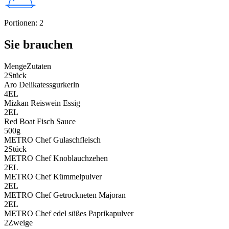
Portionen
:
2
Sie brauchen
Menge
Zutaten
2
Stück
Aro Delikatessgurkerln
4
EL
Mizkan Reiswein Essig
2
EL
Red Boat Fisch Sauce
500
g
METRO Chef Gulaschfleisch
2
Stück
METRO Chef Knoblauchzehen
2
EL
METRO Chef Kümmelpulver
2
EL
METRO Chef Getrockneten Majoran
2
EL
METRO Chef edel süßes Paprikapulver
2
Zweige