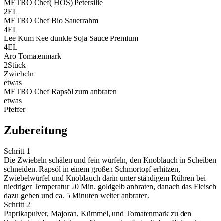
METRO Chef( HOS) Petersilie
2
EL
METRO Chef Bio Sauerrahm
4
EL
Lee Kum Kee dunkle Soja Sauce Premium
4
EL
Aro Tomatenmark
2
Stück
Zwiebeln
etwas
METRO Chef Rapsöl zum anbraten
etwas
Pfeffer
Zubereitung
Schritt 1
Die Zwiebeln schälen und fein würfeln, den Knoblauch in Scheiben
schneiden. Rapsöl in einem großen Schmortopf erhitzen,
Zwiebelwürfel und Knoblauch darin unter ständigem Rühren bei
niedriger Temperatur 20 Min. goldgelb anbraten, danach das Fleisch
dazu geben und ca. 5 Minuten weiter anbraten.
Schritt 2
Paprikapulver, Majoran, Kümmel, und Tomatenmark zu den