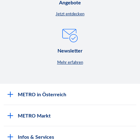
Angebote
Jetzt entdecken
Newsletter
Mehr erfahren
METRO in Österreich
Über METRO
METRO Markt
Engagement für Nachhaltigkeit
Aktuelle Angebote
Europäische Supply Chain Initiative
Infos & Services