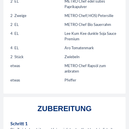
2
EL
METRO Chef edel süßes
Paprikapulver
2
Zweige
METRO Chef( HOS) Petersilie
2
EL
METRO Chef Bio Sauerrahm
4
EL
Lee Kum Kee dunkle Soja Sauce
Premium
4
EL
Aro Tomatenmark
2
Stück
Zwiebeln
etwas
METRO Chef Rapsöl zum
anbraten
etwas
Pfeffer
ZUBEREITUNG
Schritt 1