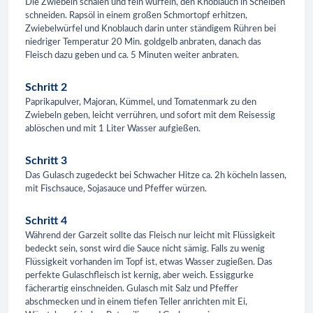
Die Zwiebeln schälen und fein würfeln, den Knoblauch in Scheiben
schneiden. Rapsöl in einem großen Schmortopf erhitzen,
Zwiebelwürfel und Knoblauch darin unter ständigem Rühren bei
niedriger Temperatur 20 Min. goldgelb anbraten, danach das
Fleisch dazu geben und ca. 5 Minuten weiter anbraten.
Schritt 2
Paprikapulver, Majoran, Kümmel, und Tomatenmark zu den
Zwiebeln geben, leicht verrühren, und sofort mit dem Reisessig
ablöschen und mit 1 Liter Wasser aufgießen.
Schritt 3
Das Gulasch zugedeckt bei Schwacher Hitze ca. 2h köcheln lassen,
mit Fischsauce, Sojasauce und Pfeffer würzen.
Schritt 4
Während der Garzeit sollte das Fleisch nur leicht mit Flüssigkeit
bedeckt sein, sonst wird die Sauce nicht sämig. Falls zu wenig
Flüssigkeit vorhanden im Topf ist, etwas Wasser zugießen. Das
perfekte Gulaschfleisch ist kernig, aber weich. Essiggurke
fächerartig einschneiden. Gulasch mit Salz und Pfeffer
abschmecken und in einem tiefen Teller anrichten mit Ei,