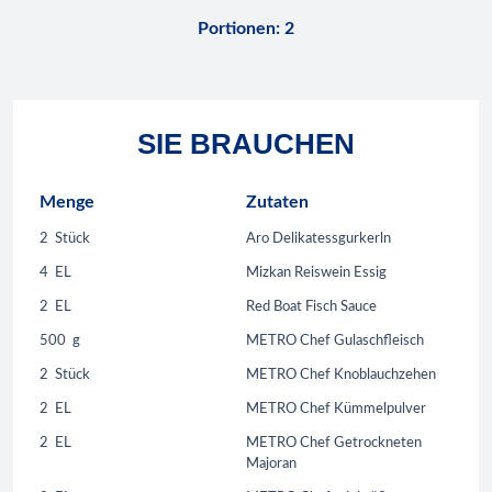
Portionen
:
2
SIE BRAUCHEN
Menge
Zutaten
2
Stück
Aro Delikatessgurkerln
4
EL
Mizkan Reiswein Essig
2
EL
Red Boat Fisch Sauce
500
g
METRO Chef Gulaschfleisch
2
Stück
METRO Chef Knoblauchzehen
2
EL
METRO Chef Kümmelpulver
2
EL
METRO Chef Getrockneten
Majoran