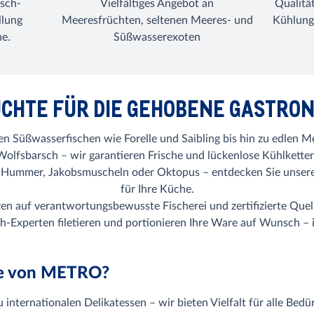
isch-
Vielfältiges Angebot an
Qualitä
llung
Meeresfrüchten, seltenen Meeres- und
Kühlung
he.
Süßwasserexoten
CHTE FÜR DIE GEHOBENE GASTRO
hen Süßwasserfischen wie Forelle und Saibling bis hin zu edlen M
Wolfsbarsch – wir garantieren Frische und lückenlose Kühlketten
, Hummer, Jakobsmuscheln oder Oktopus – entdecken Sie unsere
für Ihre Küche.
en auf verantwortungsbewusste Fischerei und zertifizierte Qu
h-Experten filetieren und portionieren Ihre Ware auf Wunsch – 
te von METRO?
 internationalen Delikatessen – wir bieten Vielfalt für alle Bedür