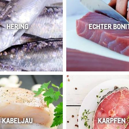
HERING
ECHTER BONI
KABELJAU
KARPFEN