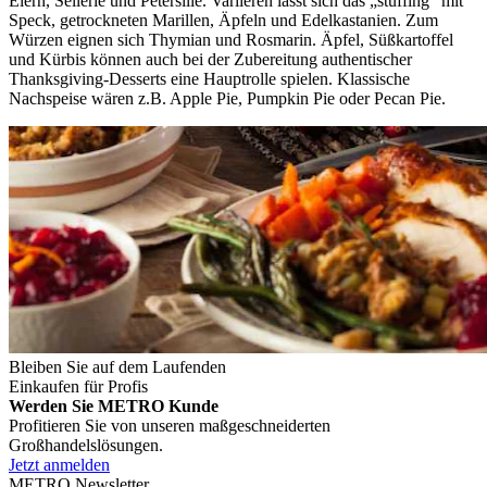
Eiern, Sellerie und Petersilie. Variieren lässt sich das „stuffing“ mit
Speck, getrockneten Marillen, Äpfeln und Edelkastanien. Zum
Würzen eignen sich Thymian und Rosmarin. Äpfel, Süßkartoffel
und Kürbis können auch bei der Zubereitung authentischer
Thanksgiving-Desserts eine Hauptrolle spielen. Klassische
Nachspeise wären z.B. Apple Pie, Pumpkin Pie oder Pecan Pie.
Bleiben Sie auf dem Laufenden
Einkaufen für Profis
Werden Sie METRO Kunde
Profitieren Sie von unseren maßgeschneiderten
Großhandelslösungen.
Jetzt anmelden
METRO Newsletter