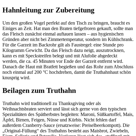
Hahnleitung zur Zubereitung
Um den großen Vogel perfekt auf den Tisch zu bringen, braucht es
Einiges an Zeit. Hat man den Braten tiefgefroren gekauft, sollte man
das Fleisch zunächst einmal auftauen lassen – aus hygienischen
Gründen aber nicht bei Zimmertemperatur, sondern im Kühlschrank.
Für die Garzeit im Backrohr gilt als Faustregel: eine Stunde pro
Kilogramm Gewicht. Da das Fleisch dazu neigt, auszutrocknen,
kann es mit Speckstreifen belegt und mit Alufolie abgedeckt
werden, die ca. 45 Minuten vor Ende der Garzeit entfernt wird.
Danach die Haut mit Bratfett begießen und das Rohr zum Abschluss
noch einmal auf 200 °C hochdrehen, damit die Truthahnhaut schön
knusprig wird.
Beilagen zum Truthahn
Truthahn wird traditionell zu Thanksgiving oder als
Weihnachtsbraten serviert und lässt sich gerne von den typischen
Spezialitäten des Spätherbstes begleiten: Maroni, Süßkartoffel, Mais,
Äpfel, Birnen, Feigen, Nüsse und Kürbis. Nicht fehlen darf
außerdem Cranberry-Sauce (ersatzweise: Preiselbeerkompott). Die
„Original-Füllung“ des Truthahns besteht aus Maisbrot, Zwiebeln,