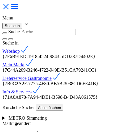
Menu
Suche in
Suche
Suche
in
Webshop
{7F6B91ED-1918-4524-9843-5DD287D4402E}
Mein Markt
{7C44A209-B246-4722-949E-B51CA79241CC}
Lieferservice Gastronomie
{7B0C2A2F-7775-4F80-BB5B-3038CD6FE41B}
Info & Services
{71A0A878-7A94-4DE1-B598-B4D43A061575}
Kürzliche Suchen
Alles löschen
METRO Simmering
Markt geändert