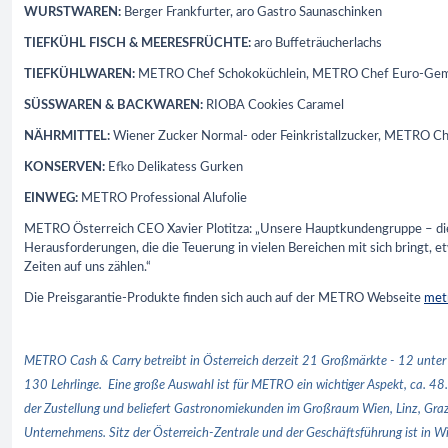
WURSTWAREN:
Berger Frankfurter, aro Gastro Saunaschinken
TIEFKÜHL FISCH & MEERESFRÜCHTE:
aro Buffeträucherlachs
TIEFKÜHLWAREN:
METRO Chef Schokoküchlein, METRO Chef Euro-Ge
SÜSSWAREN & BACKWAREN:
RIOBA Cookies Caramel
NÄHRMITTEL:
Wiener Zucker Normal- oder Feinkristallzucker, METRO C
KONSERVEN:
Efko Delikatess Gurken
EINWEG:
METRO Professional Alufolie
METRO Österreich CEO Xavier Plotitza: „Unsere Hauptkundengruppe – die 
Herausforderungen, die die Teuerung in vielen Bereichen mit sich bringt, 
Zeiten auf uns zählen.“
Die Preisgarantie-Produkte finden sich auch auf der METRO Webseite
metr
METRO Cash & Carry betreibt in Österreich derzeit 21 Großmärkte - 12 unter
130 Lehrlinge. Eine große Auswahl ist für METRO ein wichtiger Aspekt, ca. 48
der Zustellung und beliefert Gastronomiekunden im Großraum Wien, Linz, Gra
Unternehmens. Sitz der Österreich-Zentrale und der Geschäftsführung ist in 