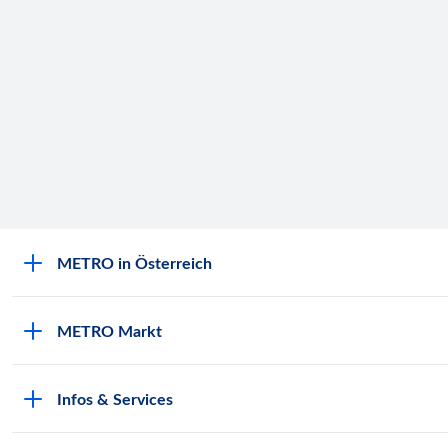
METRO in Österreich
Über METRO
METRO Markt
Engagement für Nachhaltigkeit
Aktuelle Angebote
Europäische Supply Chain Initiative
Infos & Services
METRO Post
Gewinnspielbedingungen