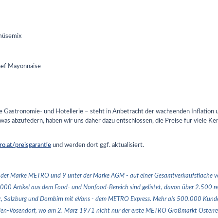
müsemix
hef Mayonnaise
Gastronomie- und Hotellerie – steht in Anbetracht der wachsenden Inflation 
etwas abzufedern, haben wir uns daher dazu entschlossen, die Preise für viele 
o.at/preisgarantie
und werden dort ggf. aktualisiert.
 der Marke METRO und 9 unter der Marke AGM - auf einer Gesamtverkaufsfläche von
.000 Artikel aus dem Food- und Nonfood-Bereich sind gelistet, davon über 2.500 r
z, Salzburg und Dornbirn mit eVans - dem METRO Express. Mehr als 500.000 Kunden
Wien-Vösendorf, wo am 2. März 1971 nicht nur der erste METRO Großmarkt Österrei